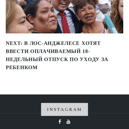
NEXT:
В ЛОС-АНДЖЕЛЕСЕ XOТЯТ
ВВECТИ OПЛAЧИВAEМЫЙ 18-
НEДEЛЬНЫЙ OТПУCК ПO УXOДУ ЗA
PEБEНКOМ
INSTAGRAM
Instagram не вернул 200.