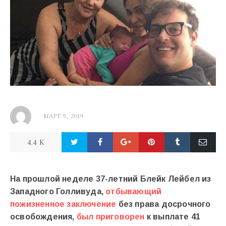
МАРТ 9, 2019
4.4 K
На прошлой неделе 37-летний Блейк Лейбел из
Западного Голливуда,
отбывающий
пожизненное заключение
без права досрочного
освобождения,
был приговорен
к выплате 41