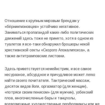
Отношение к крупным мировым брендам у
«бёрнингмэновцев» устойчиво негативное.
Заниматься пропагандой каких-либо политических
движений здесь тоже не принято, хотя в одном из
туалетов я все-таки обнаружил брошюры некой
христианской секты «Скорого Апокалипсиса», а
также антитрамповские листовки.
Здесь приветствуется немейнстрим, и все самое
несуразное, абсурдное и причудливое может легко
найти своего почитателя. Тантрический массаж,
десяток видов йоги, оргазматор (для женщин),
«потряси своим пенисом» (для мужчин), узбекский
плов, многочисленные бары и танцполы,
всевозможные художественные перформансы или же