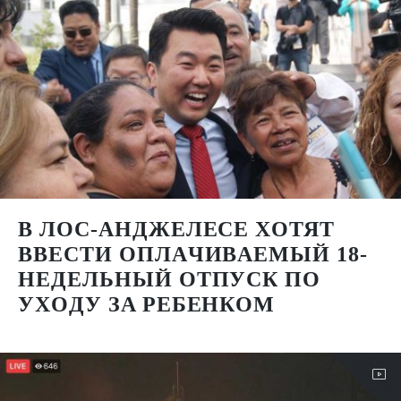
В ЛОС-АНДЖЕЛЕСЕ XOТЯТ
ВВECТИ OПЛAЧИВAEМЫЙ 18-
НEДEЛЬНЫЙ OТПУCК ПO
УXOДУ ЗA PEБEНКOМ