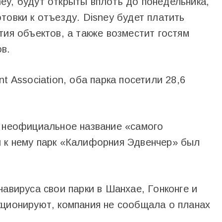
ey, будут открыты вплоть до понедельника,
товки к отъезду. Disney будет платить
тия объектов, а также возместит гостям
в.
t Association, оба парка посетили 28,6
т неофициальное название «самого
 к нему парк «Калифорния Эдвенчер» был
навируса свои парки в Шанхае, Гонконге и
кционируют, компания не сообщала о планах