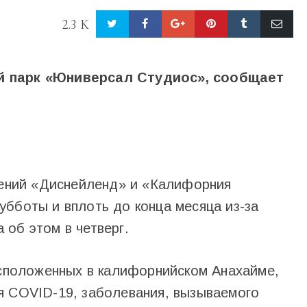
2.3 K
й парк «Юниверсал Студиос», сообщает
ечений «Диснейленд» и «Калифорния
убботы и вплоть до конца месяца из-за
об этом в четверг.
асположенных в калифорнийском Анахайме,
я COVID-19, заболевания, вызываемого