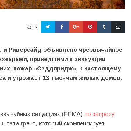
2.6 K
с и Риверсайд объявлено чрезвычайное
пожарами, приведшими к эвакуации
 них, пожар «Сэддлридж», к настоящему
са и угрожает 13 тысячам жилых домов.
езвычайных ситуациях (FEMA)
по запросу
штата грант, который скомпенсирует