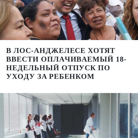
В ЛОС-АНДЖЕЛЕСЕ XOТЯТ
ВВECТИ OПЛAЧИВAEМЫЙ 18-
НEДEЛЬНЫЙ OТПУCК ПO
УXOДУ ЗA PEБEНКOМ