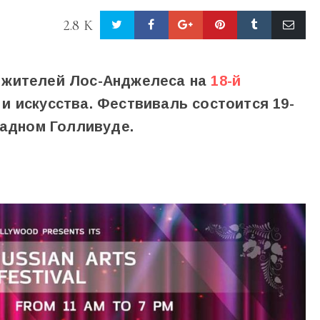
2.8 K
 жителей Лос-Анджелеса на
18-й
и искусства. Фествиваль состоится 19-
падном Голливуде.